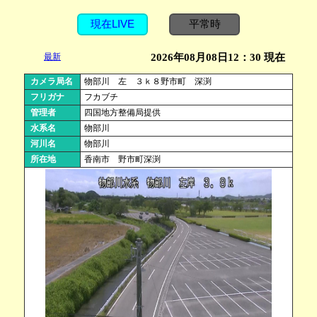
現在LIVE
平常時
最新
2026年08月08日12：30 現在
カメラ局名
物部川 左 ３ｋ８野市町 深渕
フリガナ
フカブチ
管理者
四国地方整備局提供
水系名
物部川
河川名
物部川
所在地
香南市 野市町深渕