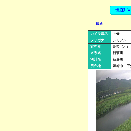
現在LIV
最新
カメラ局名
下分
フリガナ
シモブン
管理者
高知（河）
水系名
新荘川
河川名
新荘川
所在地
須崎市 下