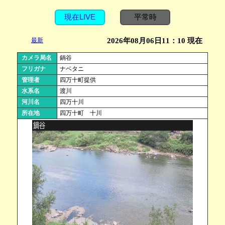
現在LIVE
平常時
最新
2026年08月06日11：10 現在
カメラ局名
鍋谷
フリガナ
ナベタニ
管理者
四万十町提供
水系名
渡川
河川名
四万十川
所在地
四万十町 十川