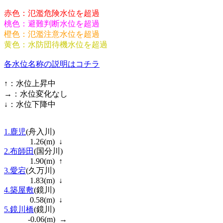
赤色：氾濫危険水位を超過
桃色：避難判断水位を超過
橙色：氾濫注意水位を超過
黄色：水防団待機水位を超過
各水位名称の説明はコチラ
↑：水位上昇中
→：水位変化なし
↓：水位下降中
1.鹿児
(舟入川)
1.26
(m) ↓
2.布師田
(国分川)
1.90
(m)
↑
3.愛宕
(久万川)
1.83
(m) ↓
4.築屋敷
(鏡川)
0.58
(m) ↓
5.鏡川橋
(鏡川)
-0.06
(m) →