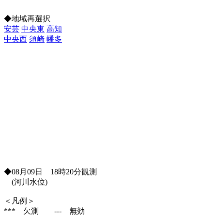
◆地域再選択
安芸
中央東
高知
中央西
須崎
幡多
◆08月09日 18時20分観測
(河川水位)
＜凡例＞
*** 欠測 --- 無効